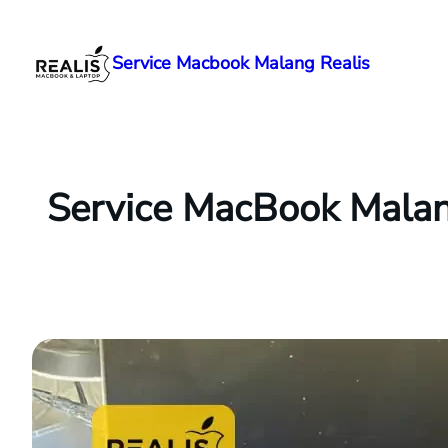
Lewati
ke
Service Macbook Malang Realis
konten
Service MacBook Malan