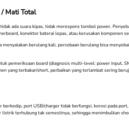
 Mati Total
, tidak ada suara kipas, tidak merespons tombol power. Penyeb
herboard, konektor baterai lepas, atau kerusakan komponen set
 menyalakan berulang kali, percobaan berulang bisa menyeba
k pemeriksaan board (diagnosis multi-level: power input, SMC
en yang terbakar/short, perbaikan yang terlambat sering beru
r berkedip, port USB/charger tidak berfungsi, korosi pada port,
r listrik terhubung tak semestinya, sehingga menimbulkan shor