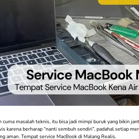
n cuma masalah teknis, itu bisa jadi mimpi buruk yang bikin ja
arena berharap “nanti sembuh sendiri”, padahal setiap menit
ang aman. Tempat service MacBook di Malang Realis.