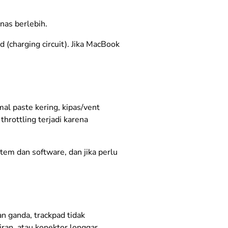
anas berlebih.
d (charging circuit). Jika MacBook
al paste kering, kipas/vent
hrottling terjadi karena
tem dan software, dan jika perlu
n ganda, trackpad tidak
ran, atau konektor longgar.