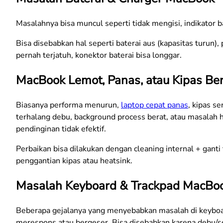
Masalahnya bisa muncul seperti tidak mengisi, indikator ba
Bisa disebabkan hal seperti baterai aus (kapasitas turun), 
pernah terjatuh, konektor baterai bisa longgar.
MacBook Lemot, Panas, atau Kipas Ber
Biasanya performa menurun,
laptop cepat panas
, kipas s
terhalang debu, background process berat, atau masalah 
pendinginan tidak efektif.
Perbaikan bisa dilakukan dengan cleaning internal + ganti
penggantian kipas atau heatsink.
Masalah Keyboard & Trackpad MacBo
Beberapa gejalanya yang menyebabkan masalah di keyboard
merespons atau bergeser. Bisa disebabkan karena debu/se