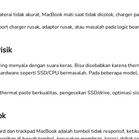
terai tidak akurat, MacBook mati saat tidak dicolok, charger p
port charger rusak, adaptor rusak, atau masalah pada logic boar
isik
ering menyala dengan suara keras. Bisa disebabkan karena therm
hardware seperti SSD/CPU bermasalah. Pada beberapa model, t
 thermal paste berkualitas, pengecekan SSD/drive, optimasi sis
ok
 dan trackpad MacBook adalah tombol tidak responsif, ketika
rpihan di bawah tombol, kerusakan membran, korosi akibat cai