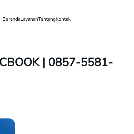
Beranda
Layanan
Tentang
Kontak
MACBOOK | 0857-5581-