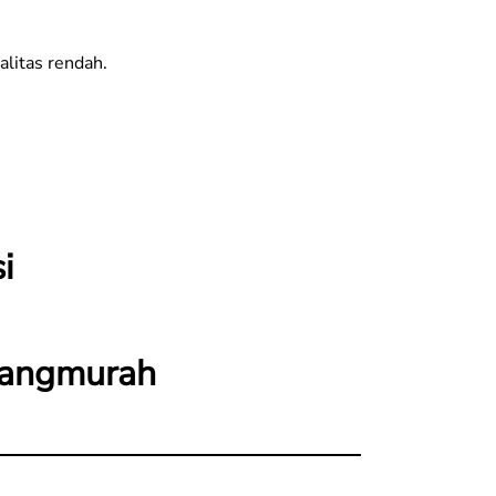
alitas rendah.
i
langmurah