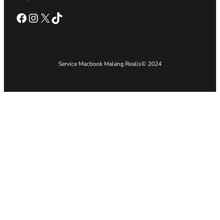
Facebook
Instagram
X
TikTok
Service Macbook Malang Realis
© 2024