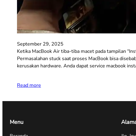
September 29, 2025
Ketika MacBook Air tiba-tiba macet pada tampilan “In
Permasalahan stuck saat proses MacBook bisa disebabka
kerusakan hardware. Anda dapat service macbook insta
Read more
Menu
Alama
Beranda
Jln. J