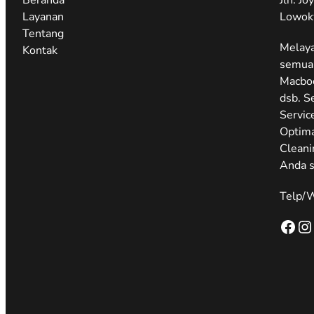
Layanan
Lowok
Tentang
Melaya
Kontak
semua 
Macbo
dsb. S
Servic
Optima
Cleani
Anda s
Telp/
Facebook
Instagram