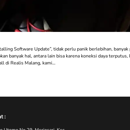
stalling Software Update”, tidak perlu panik berlebihan, ban
n banyak hal, antara lain bisa karena koneksi daya terputus,
ll di Realis Malang, kami…
t :
oyo Utomo No.29, Merjosari, Kec.