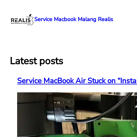
Lewati
ke
Service Macbook Malang Realis
konten
Latest posts
Service MacBook Air Stuck on “Insta