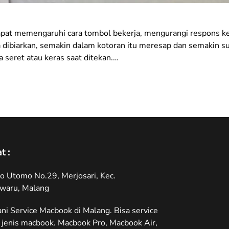
at memengaruhi cara tombol bekerja, mengurangi respons ke
ibiarkan, semakin dalam kotoran itu meresap dan semakin sul
 seret atau keras saat ditekan.…
t :
oyo Utomo No.29, Merjosari, Kec.
waru, Malang
ni Service Macbook di Malang. Bisa service
jenis macbook. Macbook Pro, Macbook Air,