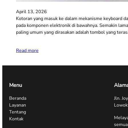
April 13, 2026
Kotoran yang masuk ke dalam mekanisme keyboard dap
pada komponen elektronik di bawahnya. Semakin lama d
paling umum yang dirasakan adalah tombol yang terasa
Read more
Menu
Alama
Beranda
Jln. J
Layanan
Lowok
Tentang
Melaya
Kontak
semua 