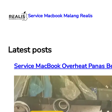
Lewati
ke
Service Macbook Malang Realis
konten
Latest posts
Service MacBook Overheat Panas Be