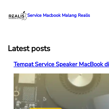
Lewati
ke
Service Macbook Malang Realis
konten
Latest posts
Tempat Service Speaker MacBook d