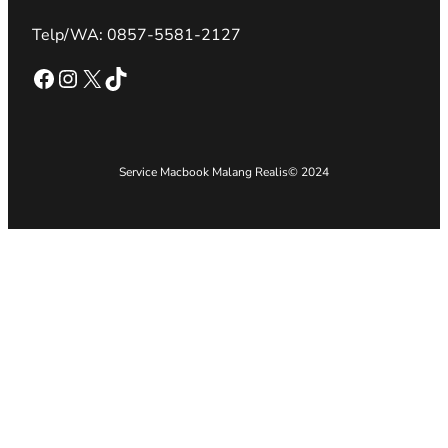
Telp/WA: 0857-5581-2127
Facebook
Instagram
X
TikTok
Service Macbook Malang Realis
© 2024