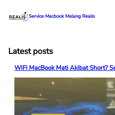
Lewati
ke
Service Macbook Malang Realis
konten
Latest posts
WiFi MacBook Mati Akibat Short? Se