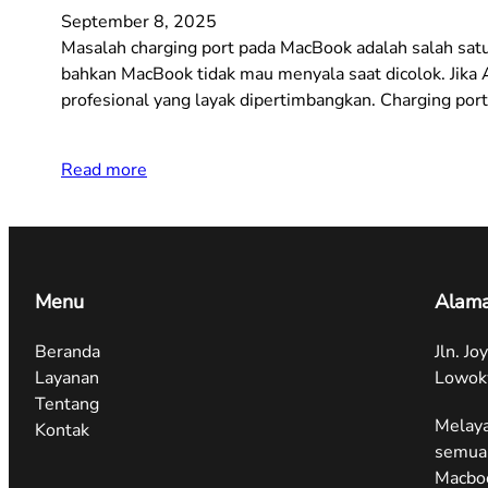
September 8, 2025
Masalah charging port pada MacBook adalah salah satu 
bahkan MacBook tidak mau menyala saat dicolok. Jika 
profesional yang layak dipertimbangkan. Charging po
Read more
Menu
Alama
Beranda
Jln. J
Layanan
Lowok
Tentang
Melaya
Kontak
semua 
Macbo